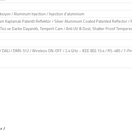
siyon / Aluminum Injection / Injection d´aluminium
 Kaplamalı Patentli Reflektör / Silver Aluminium Coated Patented Reflector / 
Toz ve Darbe Dayanıklı, Temperli Cam / Anti UV & Dust, Shatter Proof Tempered
/ DALI / DMX-512 / Wireless ON-OFF / 2.4 GHz – IEEE 802.15.4 / RS-485 / 7-P
r /