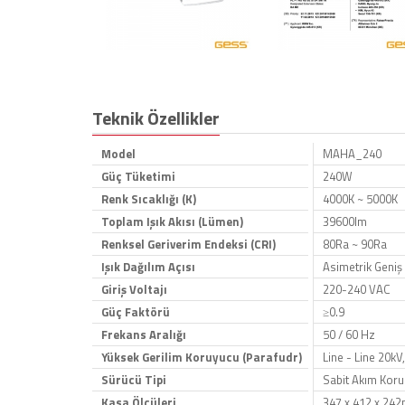
Teknik Özellikler
Model
MAHA_240
Güç Tüketimi
240W
Renk Sıcaklığı (K)
4000K ~ 5000K
Toplam Işık Akısı (Lümen)
39600lm
Renksel Geriverim Endeksi (CRI)
80Ra ~ 90Ra
Işık Dağılım Açısı
Asimetrik Geniş
Giriş Voltajı
220-240 VAC
Güç Faktörü
≥0.9
Frekans Aralığı
50 / 60 Hz
Yüksek Gerilim Koruyucu (Parafudr)
Line - Line 20kV
Sürücü Tipi
Sabit Akım Koru
Kasa Ölçüleri
347 x 412 x 24