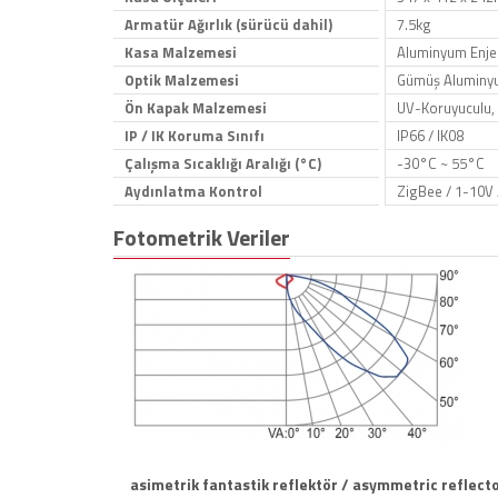
Armatür Ağırlık (sürücü dahil)
7.5kg
Kasa Malzemesi
Aluminyum Enjek
Optik Malzemesi
Gümüş Aluminyum
Ön Kapak Malzemesi
UV-Koruyuculu, 
IP / IK Koruma Sınıfı
IP66 / IK08
Çalışma Sıcaklığı Aralığı (°C)
-30°C ~ 55°C
Aydınlatma Kontrol
ZigBee / 1-10V 
Fotometrik Veriler
asimetrik fantastik reflektör / asymmetric reflecto