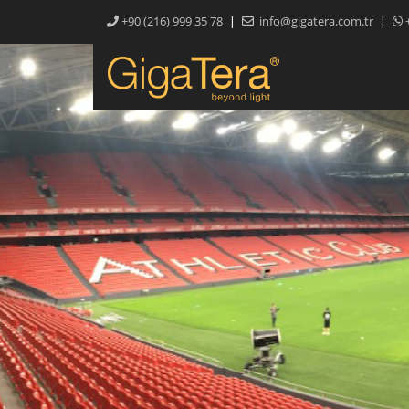
|
|
+90 (216) 999 35 78
info@gigatera.com.tr
+