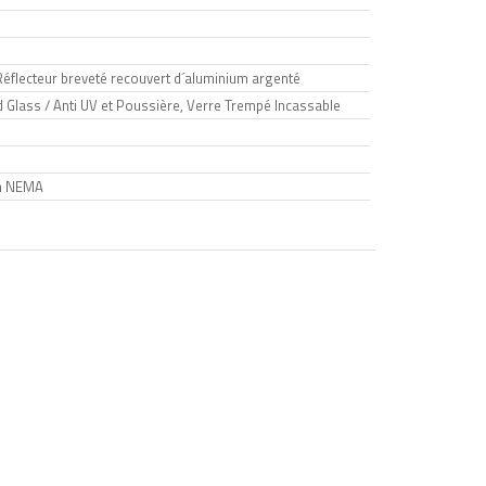
Réflecteur breveté recouvert d´aluminium argenté
 Glass / Anti UV et Poussière, Verre Trempé Incassable
in NEMA