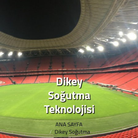
Dikey
Soğutma
Teknolojisi
ANA SAYFA
Dikey Soğutma