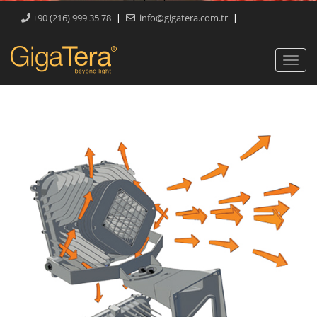
Teknolojisi
|
|
+90 (216) 999 35 78
info@gigatera.com.tr