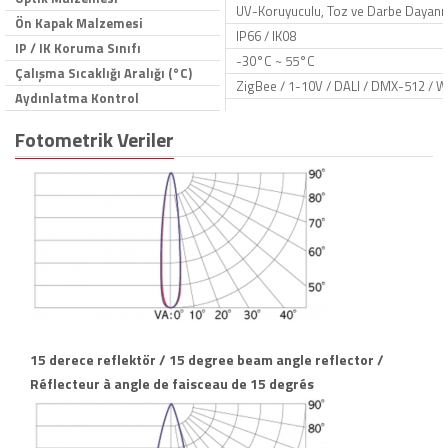
UV-Koruyuculu, Toz ve Darbe Dayanıkl
Ön Kapak Malzemesi
IP66 / IK08
IP / IK Koruma Sınıfı
-30°C ~ 55°C
Çalışma Sıcaklığı Aralığı (°C)
ZigBee / 1-10V / DALI / DMX-512 / W
Aydınlatma Kontrol
Fotometrik Veriler
15 derece reflektör / 15 degree beam angle reflector /
Réflecteur à angle de faisceau de 15 degrés