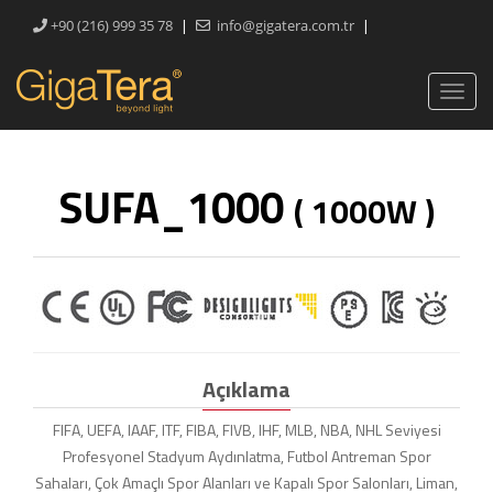
|
|
+90 (216) 999 35 78
info@gigatera.com.tr
SUFA_1000
( 1000W )
Açıklama
FIFA, UEFA, IAAF, ITF, FIBA, FIVB, IHF, MLB, NBA, NHL Seviyesi
Profesyonel Stadyum Aydınlatma, Futbol Antreman Spor
Sahaları, Çok Amaçlı Spor Alanları ve Kapalı Spor Salonları, Liman,