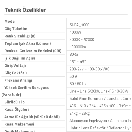
Teknik Özellikler
Model
SUFA_1000
Güç Tüketimi
1000W
Renk Sıcaklığı (K)
3000K ~ 5700K
Toplam Işık Akısı (Lümen)
130000lm
Renksel Geriverim Endeksi (CRI)
80Ra
Işık Dağılım Açısı
15° ~ 45°
Giriş Voltajı
200-277 ~ 100-305 VAC
Güç Faktörü
≥0.9
Frekans Aralığı
50 / 60 Hz
Yüksek Gerilim Koruyucu
Line - Line 6/20kV, Line-FG 10/20kV
(Parafudr)
Sabit Akım Korumalı / Constant Curre
Sürücü Tipi
436 ~ 510 x 354 ~ 436 x 180 ~ 319mm
Kasa Ölçüleri
21kg ~ 28kg
Armatür Ağırlık (sürücü dahil)
Aluminyum Enjeksiyon / Aluminum Inje
Kasa Malzemesi
Hybrid Lens Reflektör / Reflector Hybr
Optik Malzemesi